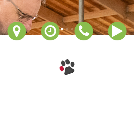
E-Mail:
praxis@tierarzt-frontenhausen.de
Öffnungszeiten Kleintierpraxis
Montag bis Freitag: 8:00 bis 13:00 Uhr
(ohne
tierärztliche
Präsenz) sowie 15:00 bis 16:30 Uhr
und nach telefonischer Vereinbarung.
24/7 Hotline: 08732 930093
Impressum
|
Datenschutz
|
Kontakt
Herzlich
Willkommen in
der