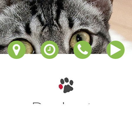
Bahnhofstraße 75
84160 Frontenhausen
Telefon: 08732 930093
E-Mail:
praxis@tierarzt-frontenhausen.de
Öffnungszeiten Kleintierpraxis
Montag bis Freitag: 8:00 bis 13:00 Uhr
(ohne tierärztliche Präsenz) sowie 15:00 bis 16:30 Uhr
und nach telefonischer Vereinbarung.
24/7 Hotline: 08732 930093
Impressum
|
Datenschutz
|
Kontakt
Der beste
Freund des