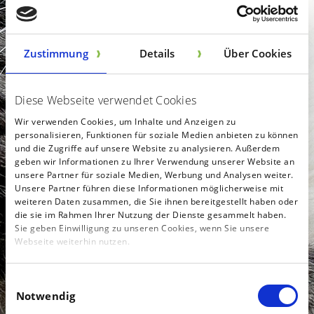
TIERÄRZTLICHE LEISTUNGEN
Zustimmung
Details
Über Cookies
LANDW. NUTZTIERE
Diese Webseite verwendet Cookies
TIERBLOG
Wir verwenden Cookies, um Inhalte und Anzeigen zu
personalisieren, Funktionen für soziale Medien anbieten zu können
und die Zugriffe auf unsere Website zu analysieren. Außerdem
ALLGEMEINES
KONTAKT
geben wir Informationen zu Ihrer Verwendung unserer Website an
Rund um
unsere Partner für soziale Medien, Werbung und Analysen weiter.
Unsere Partner führen diese Informationen möglicherweise mit
HUNDE
weiteren Daten zusammen, die Sie ihnen bereitgestellt haben oder
die sie im Rahmen Ihrer Nutzung der Dienste gesammelt haben.
Sie geben Einwilligung zu unseren Cookies, wenn Sie unsere
Katzen
KATZEN
Webseite weiterhin nutzen.
GEFLÜGEL
Einwilligungsauswahl
Notwendig